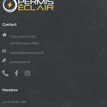
Contact
1 bis avenue Foch,
94700 Maison Alfort
contact@permiseclair.fr
permiseclair.fr
Horaires
Lundi 9h30-18h