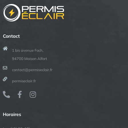
Contact
1 bis avenue Foch,
94700 Maison Alfort
contact@permiseclair.fr
permiseclair.fr
Horaires